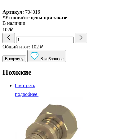
Артикул:
704016
*Уточняйте цены при заказе
В наличии
102₽
Количество
товара
TECEflex
Общий итог:
102
₽
Пресс-
втулка
В корзину
В избранное
для
цельнопластиковой
Похожие
трубы,
никелированная
Смотреть
16,
704016
подробнее