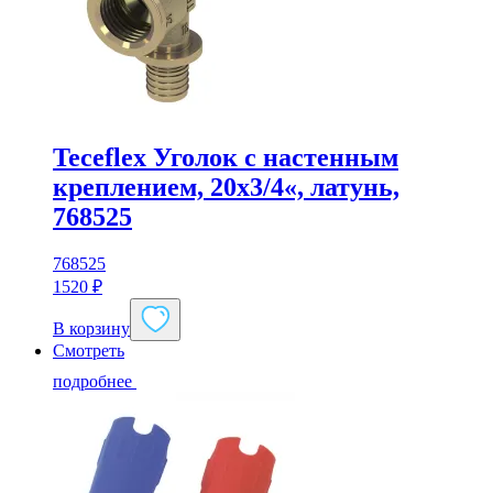
Teceflex Уголок с настенным
креплением, 20х3/4«, латунь,
768525
768525
1520
₽
В корзину
Смотреть
подробнее