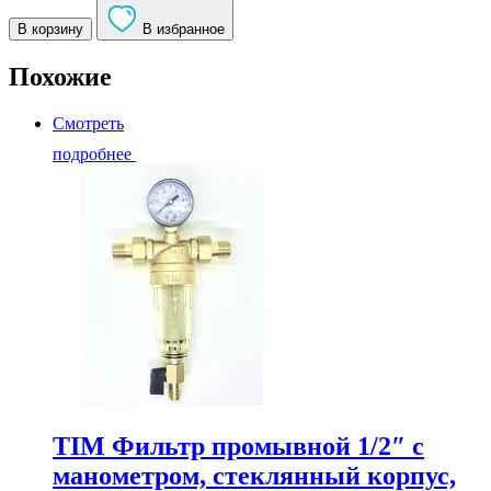
Фильтр
промывной
В корзину
В избранное
с
редуктором
Похожие
снижения
давления,
Смотреть
стеклянный
корпус
подробнее
1/2",
00046
/
JH-
1008
TIM Фильтр промывной 1/2″ с
манометром, стеклянный корпус,