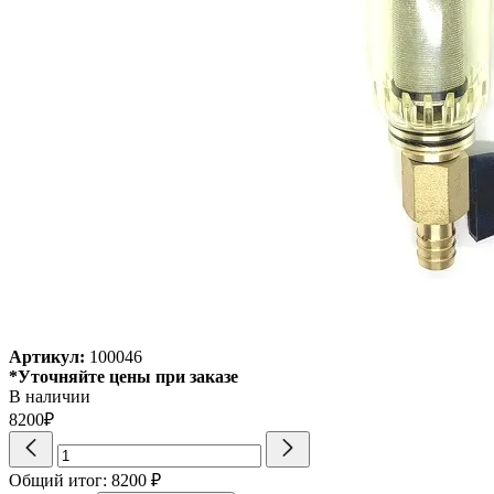
Артикул:
100046
*Уточняйте цены при заказе
В наличии
8200₽
Количество
товара
TIM
Общий итог:
8200
₽