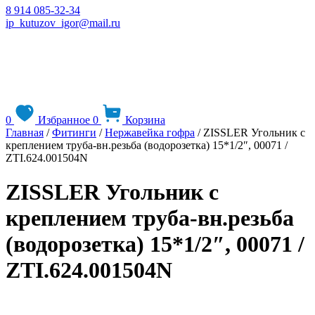
8 914 085-32-34
ip_kutuzov_igor@mail.ru
0
Избранное
0
Корзина
Главная
/
Фитинги
/
Нержавейка гофра
/ ZISSLER Угольник с
креплением труба-вн.резьба (водорозетка) 15*1/2″, 00071 /
ZTI.624.001504N
ZISSLER Угольник с
креплением труба-вн.резьба
(водорозетка) 15*1/2″, 00071 /
ZTI.624.001504N