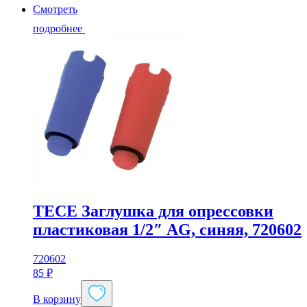
Смотреть
15*1/2",
00071
подробнее
/
ZTI.624.001504N
TECE Заглушка для опрессовки
пластиковая 1/2″ AG, синяя, 720602
720602
85
₽
В корзину